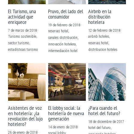
El Turismo, una
Pruvo, del lado del
Airbnb en la
actividad que
consumidor
distribución
enriquece
hotelera
19 de febrero de 2018
·
7 de marzo de 2018
·
12 de febrero de 2018
·
reservas hotel,
Turismo sostenible,
airbnb hoteles,
canales distribución,
sector turismo,
reservas hotel,
innovación hotelera,
estadísticas turismo
distribucion hoteles
intermediación hotel
Asistentes de voz
El lobby social: la
¿Para cuando el
en hotelería: ¿la
hotelería de nueva
hotel del futuro?
revolución del lujo
generación
18 de diciembre de 2017
·
hotelero?
14 de enero de 2018
·
hotel del futuro,
26 de enero de 2018
·
social lobby,