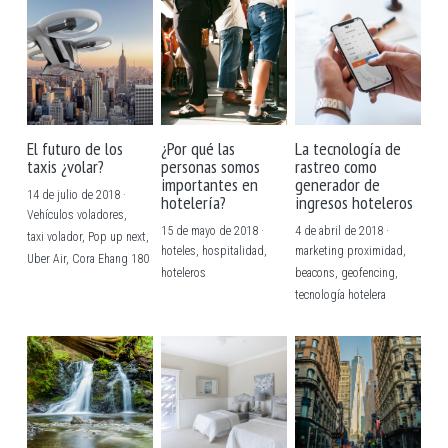
El futuro de los
¿Por qué las
La tecnología de
taxis ¿volar?
personas somos
rastreo como
importantes en
generador de
14 de julio de 2018
·
hotelería?
ingresos hoteleros
Vehículos voladores,
15 de mayo de 2018
·
4 de abril de 2018
·
taxi volador,
Pop up next,
hoteles,
hospitalidad,
marketing proximidad,
Uber Air,
Cora Ehang 180
hoteleros
beacons,
geofencing,
tecnología hotelera