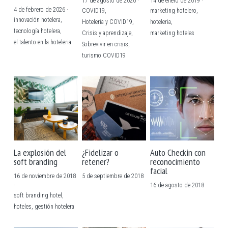
17 de agosto de 2020
·
14 de enero de 2019
·
4 de febrero de 2026
·
COVID19,
marketing hotelero,
innovación hotelera,
Hoteleria y COVID19,
hoteleria,
tecnología hotelera,
Crisis y aprendizaje,
marketing hoteles
el talento en la hoteleria
Sobrevivir en crisis,
turismo COVID19
La explosión del
¿Fidelizar o
Auto Checkin con
soft branding
retener?
reconocimiento
facial
16 de noviembre de 2018
5 de septiembre de 2018
·
16 de agosto de 2018
soft branding hotel,
hoteles,
gestión hotelera