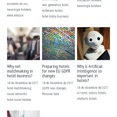
innovación hotelera,
asistente de voz,
new generation hotel,
tecnología hotelera
tecnología hotelera,
millenials hotels,
alexa amazon
hotel lobby business
Why not
Preparing hotels
Why is Artificial
matchmaking in
for new EU GDPR
Intelligence so
hotel business?
changes
important in
hotels?
18 de diciembre de 2017
·
18 de diciembre de 2017
·
18 de diciembre de 2017
·
hotel matchmaking,
GDPR new changes,
AI Hotel,
robots hotels,
social networks,
Personal Data
chatbots hotels
hotel social medias