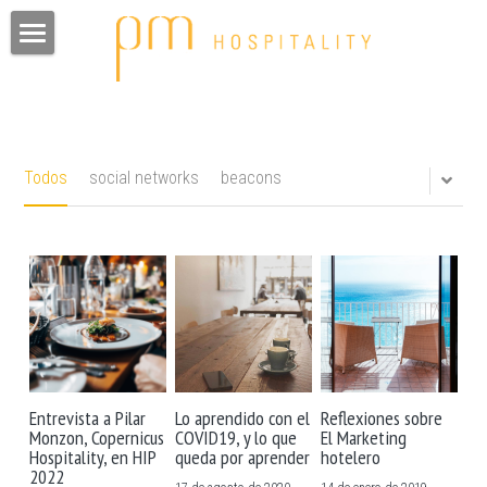
Inicio
Servicios
Clientes
Todos
social networks
beacons
Equipo
Contacto
Prensa
Blog
Entrevista a Pilar
Lo aprendido con el
Reflexiones sobre
Privacidad
Monzon, Copernicus
COVID19, y lo que
El Marketing
Hospitality, en HIP
queda por aprender
hotelero
2022